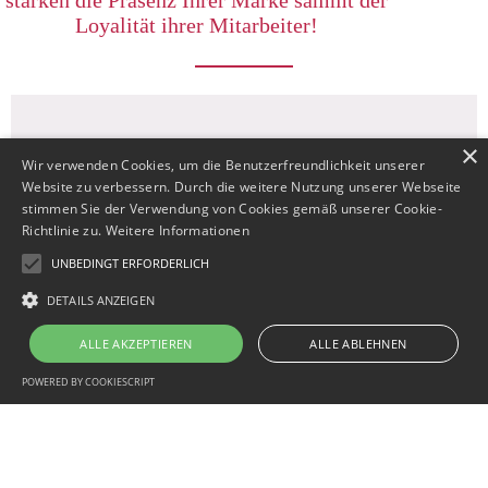
Loyalität ihrer Mitarbeiter!
×
Wir verwenden Cookies, um die Benutzerfreundlichkeit unserer
Website zu verbessern. Durch die weitere Nutzung unserer Webseite
stimmen Sie der Verwendung von Cookies gemäß unserer Cookie-
Richtlinie zu.
Weitere Informationen
Personalisierung
UNBEDINGT ERFORDERLICH
DETAILS ANZEIGEN
0
Unser Angebot wird auf Basis des CQ-
Baukastensystems oder von Grund auf neu erfunden
ALLE AKZEPTIEREN
ALLE ABLEHNEN
situativ an die individuellen Bedürfnisse des Kunden
angepasst.
1
POWERED BY COOKIESCRIPT